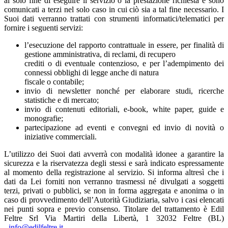
al solo fine di eseguire il servizio o la prestazione richiesta e sono
comunicati a terzi nel solo caso in cui ciò sia a tal fine necessario. I
Suoi dati verranno trattati con strumenti informatici/telematici per
fornire i seguenti servizi:
l’esecuzione del rapporto contrattuale in essere, per finalità di
gestione amministrativa, di reclami, di recupero
crediti o di eventuale contenzioso, e per l’adempimento dei
connessi obblighi di legge anche di natura
fiscale o contabile;
invio di newsletter nonché per elaborare studi, ricerche
statistiche e di mercato;
invio di contenuti editoriali, e-book, white paper, guide e
monografie;
partecipazione ad eventi e convegni ed invio di novità o
iniziative commerciali.
L’utilizzo dei Suoi dati avverrà con modalità idonee a garantire la
sicurezza e la riservatezza degli stessi e sarà indicato espressamente
al momento della registrazione al servizio. Si informa altresì che i
dati da Lei forniti non verranno trasmessi né divulgati a soggetti
terzi, privati o pubblici, se non in forma aggregata e anonima o in
caso di provvedimento dell’Autorità Giudiziaria, salvo i casi elencati
nei punti sopra e previo consenso. Titolare del trattamento è Edil
Feltre Srl Via Martiri della Libertà, 1 32032 Feltre (BL)
-
info@edilfeltre.it
.