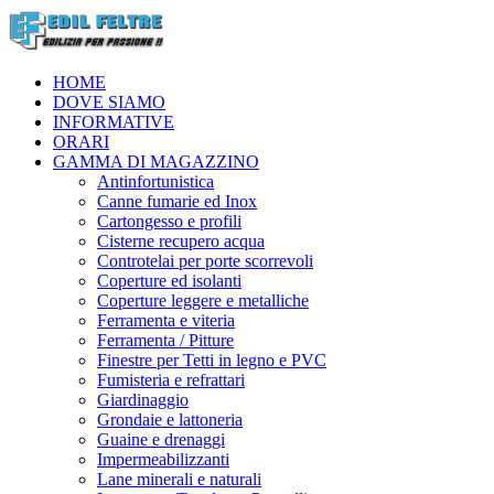
HOME
DOVE SIAMO
INFORMATIVE
ORARI
GAMMA DI MAGAZZINO
Antinfortunistica
Canne fumarie ed Inox
Cartongesso e profili
Cisterne recupero acqua
Controtelai per porte scorrevoli
Coperture ed isolanti
Coperture leggere e metalliche
Ferramenta e viteria
Ferramenta / Pitture
Finestre per Tetti in legno e PVC
Fumisteria e refrattari
Giardinaggio
Grondaie e lattoneria
Guaine e drenaggi
Impermeabilizzanti
Lane minerali e naturali