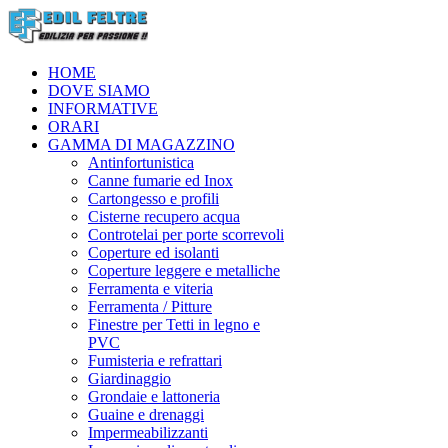
HOME
DOVE SIAMO
INFORMATIVE
ORARI
GAMMA DI MAGAZZINO
Antinfortunistica
Canne fumarie ed Inox
Cartongesso e profili
Cisterne recupero acqua
Controtelai per porte scorrevoli
Coperture ed isolanti
Coperture leggere e metalliche
Ferramenta e viteria
Ferramenta / Pitture
Finestre per Tetti in legno e
PVC
Fumisteria e refrattari
Giardinaggio
Grondaie e lattoneria
Guaine e drenaggi
Impermeabilizzanti